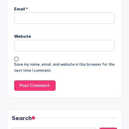
Email
*
Website
Save my name, email, and website in this browser for the
next time I comment.
Search