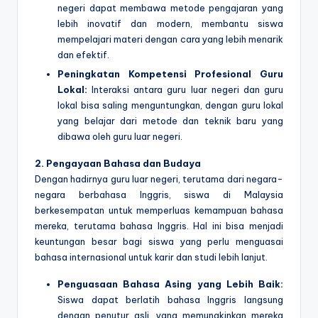
negeri dapat membawa metode pengajaran yang
lebih inovatif dan modern, membantu siswa
mempelajari materi dengan cara yang lebih menarik
dan efektif.
Peningkatan Kompetensi Profesional Guru
Lokal:
Interaksi antara guru luar negeri dan guru
lokal bisa saling menguntungkan, dengan guru lokal
yang belajar dari metode dan teknik baru yang
dibawa oleh guru luar negeri.
2. Pengayaan Bahasa dan Budaya
Dengan hadirnya guru luar negeri, terutama dari negara-
negara berbahasa Inggris, siswa di Malaysia
berkesempatan untuk memperluas kemampuan bahasa
mereka, terutama bahasa Inggris. Hal ini bisa menjadi
keuntungan besar bagi siswa yang perlu menguasai
bahasa internasional untuk karir dan studi lebih lanjut.
Penguasaan Bahasa Asing yang Lebih Baik:
Siswa dapat berlatih bahasa Inggris langsung
dengan penutur asli, yang memungkinkan mereka