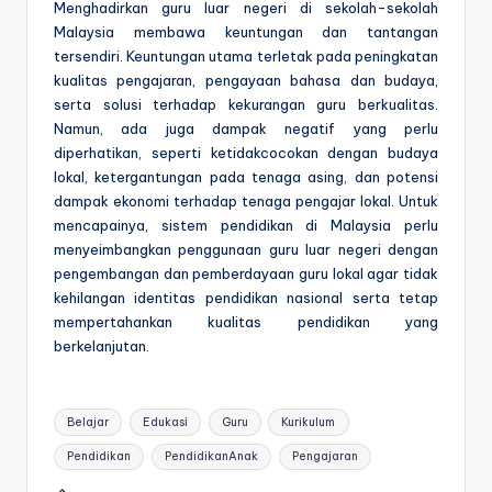
Menghadirkan guru luar negeri di sekolah-sekolah
Malaysia membawa keuntungan dan tantangan
tersendiri. Keuntungan utama terletak pada peningkatan
kualitas pengajaran, pengayaan bahasa dan budaya,
serta solusi terhadap kekurangan guru berkualitas.
Namun, ada juga dampak negatif yang perlu
diperhatikan, seperti ketidakcocokan dengan budaya
lokal, ketergantungan pada tenaga asing, dan potensi
dampak ekonomi terhadap tenaga pengajar lokal. Untuk
mencapainya, sistem pendidikan di Malaysia perlu
menyeimbangkan penggunaan guru luar negeri dengan
pengembangan dan pemberdayaan guru lokal agar tidak
kehilangan identitas pendidikan nasional serta tetap
mempertahankan kualitas pendidikan yang
berkelanjutan.
Tags:
Belajar
Edukasi
Guru
Kurikulum
Pendidikan
PendidikanAnak
Pengajaran