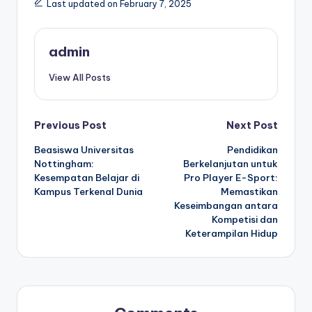
Last updated on February 7, 2025
admin
View All Posts
Post
Previous Post
Next Post
Beasiswa Universitas
Pendidikan
navigation
Nottingham:
Berkelanjutan untuk
Kesempatan Belajar di
Pro Player E-Sport:
Kampus Terkenal Dunia
Memastikan
Keseimbangan antara
Kompetisi dan
Keterampilan Hidup