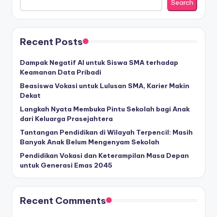
Search
Recent Posts
Dampak Negatif AI untuk Siswa SMA terhadap
Keamanan Data Pribadi
Beasiswa Vokasi untuk Lulusan SMA, Karier Makin
Dekat
Langkah Nyata Membuka Pintu Sekolah bagi Anak
dari Keluarga Prasejahtera
Tantangan Pendidikan di Wilayah Terpencil: Masih
Banyak Anak Belum Mengenyam Sekolah
Pendidikan Vokasi dan Keterampilan Masa Depan
untuk Generasi Emas 2045
Recent Comments