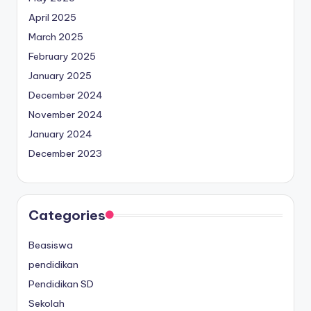
April 2025
March 2025
February 2025
January 2025
December 2024
November 2024
January 2024
December 2023
Categories
Beasiswa
pendidikan
Pendidikan SD
Sekolah