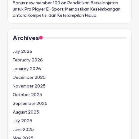
Bonus new member 100
on
Pendidikan Berkelanjutan
untuk Pro Player E-Sport: Memastikan Keseimbangan
antara Kompetisi dan Keterampilan Hidup
Archives
July 2026
February 2026
January 2026
December 2025
November 2025
October 2025
September 2025
August 2025
July 2025
June 2025
May 2025