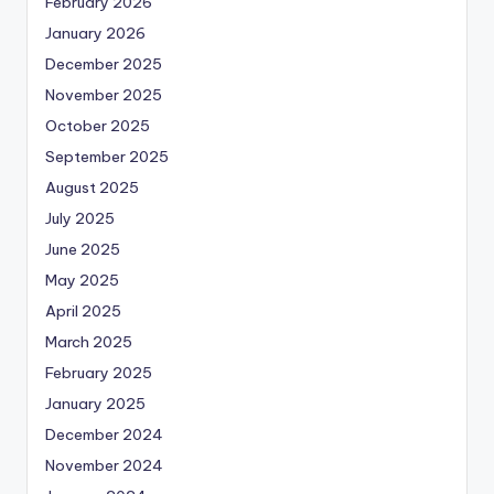
February 2026
January 2026
December 2025
November 2025
October 2025
September 2025
August 2025
July 2025
June 2025
May 2025
April 2025
March 2025
February 2025
January 2025
December 2024
November 2024