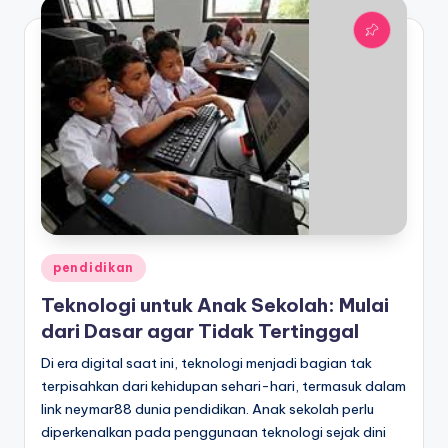
Posted
pendidikan
in
Teknologi untuk Anak Sekolah: Mulai
dari Dasar agar Tidak Tertinggal
Di era digital saat ini, teknologi menjadi bagian tak
terpisahkan dari kehidupan sehari-hari, termasuk dalam
link neymar88 dunia pendidikan. Anak sekolah perlu
diperkenalkan pada penggunaan teknologi sejak dini