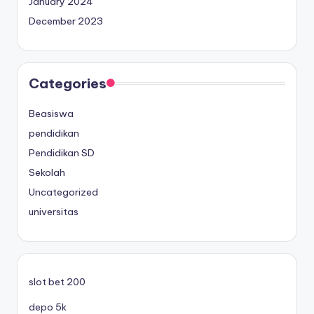
January 2024
December 2023
Categories
Beasiswa
pendidikan
Pendidikan SD
Sekolah
Uncategorized
universitas
slot bet 200
depo 5k