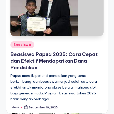
Posted
Beasiswa
in
Beasiswa Papua 2025: Cara Cepat
dan Efektif Mendapatkan Dana
Pendidikan
Papua memiliki potensi pendidikan yang terus
berkembang, dan beasiswa menjadi salah satu cara
efektif untuk mendorong akses belajar mahjong slot
bagi generasi muda. Program beasiswa tahun 2025
hadir dengan berbagai…
admin
September 16, 2025
Posted
by