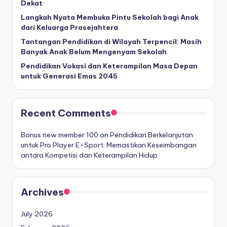
Dekat
Langkah Nyata Membuka Pintu Sekolah bagi Anak
dari Keluarga Prasejahtera
Tantangan Pendidikan di Wilayah Terpencil: Masih
Banyak Anak Belum Mengenyam Sekolah
Pendidikan Vokasi dan Keterampilan Masa Depan
untuk Generasi Emas 2045
Recent Comments
Bonus new member 100
on
Pendidikan Berkelanjutan
untuk Pro Player E-Sport: Memastikan Keseimbangan
antara Kompetisi dan Keterampilan Hidup
Archives
July 2026