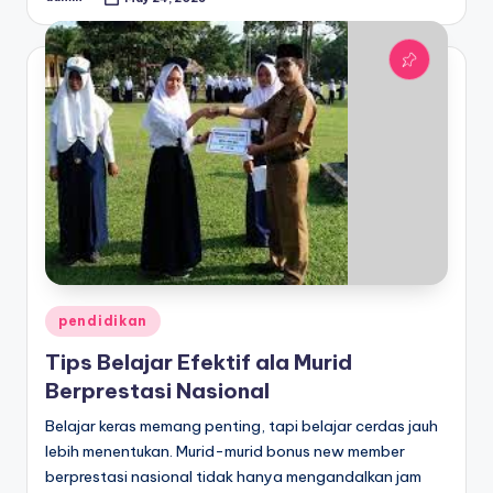
Posted
by
Posted
pendidikan
in
Tips Belajar Efektif ala Murid
Berprestasi Nasional
Belajar keras memang penting, tapi belajar cerdas jauh
lebih menentukan. Murid-murid bonus new member
berprestasi nasional tidak hanya mengandalkan jam