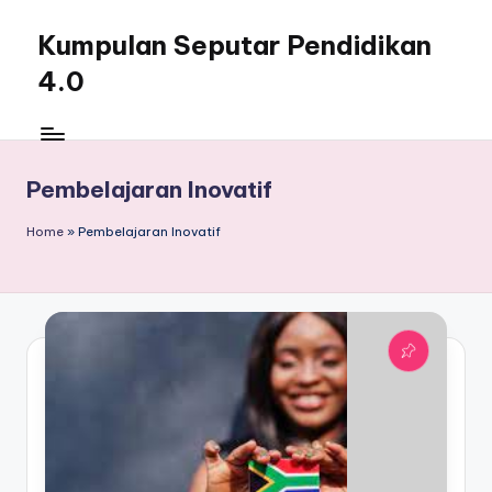
Kumpulan Seputar Pendidikan
Skip
to
4.0
content
Pembelajaran Inovatif
Home
»
Pembelajaran Inovatif