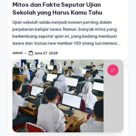
Mitos dan Fakta Seputar Ujian
Sekolah yang Harus Kamu Tahu
Ujian sekolah selalu menjadi momen penting dalam
perjalanan belajar siswa. Namun, banyak mitos yang
berkembang seputar ujian ini, yang kadang membuat
siswa dan bonus new member 100 orang tua merasa…
admin
June 27, 2025
Posted
by