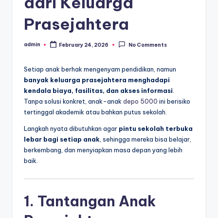
dari Keluarga
Prasejahtera
admin
February 24, 2026
No Comments
Posted
by
Setiap anak berhak mengenyam pendidikan, namun
banyak keluarga prasejahtera menghadapi
kendala biaya, fasilitas, dan akses informasi
.
Tanpa solusi konkret, anak-anak
depo 5000
ini berisiko
tertinggal akademik atau bahkan putus sekolah.
Langkah nyata dibutuhkan agar
pintu sekolah terbuka
lebar bagi setiap anak
, sehingga mereka bisa belajar,
berkembang, dan menyiapkan masa depan yang lebih
baik.
1. Tantangan Anak