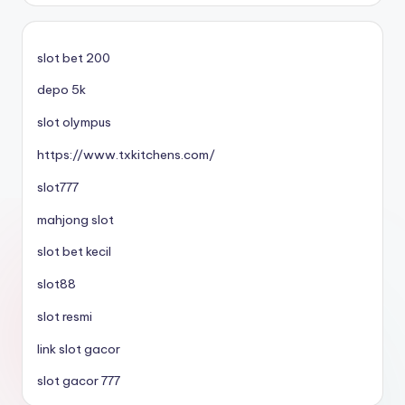
slot bet 200
depo 5k
slot olympus
https://www.txkitchens.com/
slot777
mahjong slot
slot bet kecil
slot88
slot resmi
link slot gacor
slot gacor 777