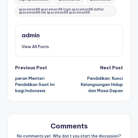
spaceman88 spaceman 88 login spaceman88 daftar
spaceman88 link spaceman88 spaceman88
admin
View All Posts
Post
Previous Post
Next Post
peran Menteri
Pendidikan: Kunci
navigation
Pendidikan Saat Ini
Kelangsungan Hidup
bagi Indonesia
dan Masa Depan
Comments
No comments yet. Why don’t you start the discussion?