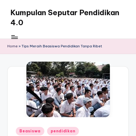
Kumpulan Seputar Pendidikan
Skip
to
4.0
content
Home
»
Tips Meraih Beasiswa Pendidikan Tanpa Ribet
Posted
Beasiswa
pendidikan
in