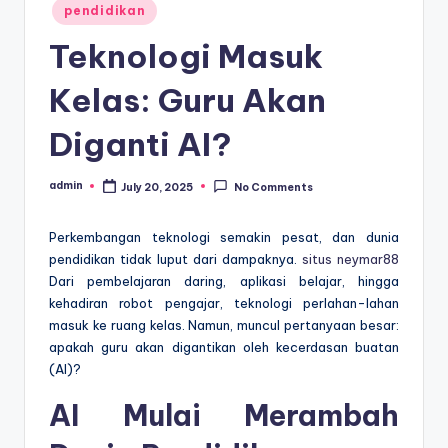
Posted
pendidikan
in
Teknologi Masuk
Kelas: Guru Akan
Diganti AI?
admin
July 20, 2025
No Comments
Posted
by
Perkembangan teknologi semakin pesat, dan dunia
pendidikan tidak luput dari dampaknya.
situs neymar88
Dari pembelajaran daring, aplikasi belajar, hingga
kehadiran robot pengajar, teknologi perlahan-lahan
masuk ke ruang kelas. Namun, muncul pertanyaan besar:
apakah guru akan digantikan oleh kecerdasan buatan
(AI)?
AI Mulai Merambah