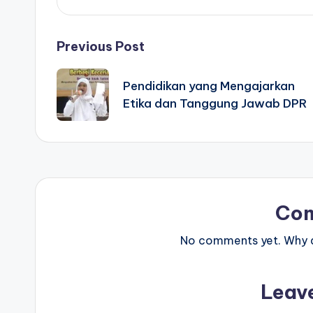
Post
Previous Post
navigation
Pendidikan yang Mengajarkan
Etika dan Tanggung Jawab DPR
Co
No comments yet. Why do
Leav