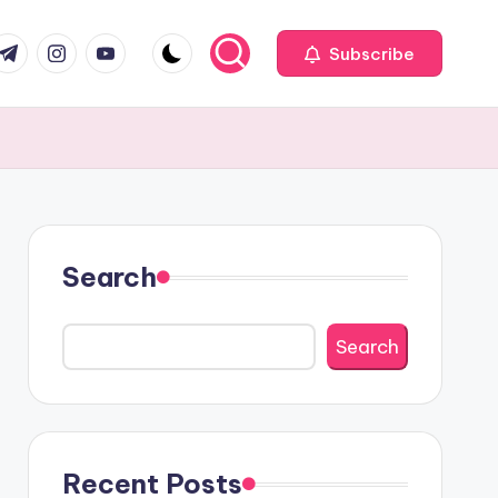
com
r.com
.me
instagram.com
youtube.com
Subscribe
Search
Search
Recent Posts