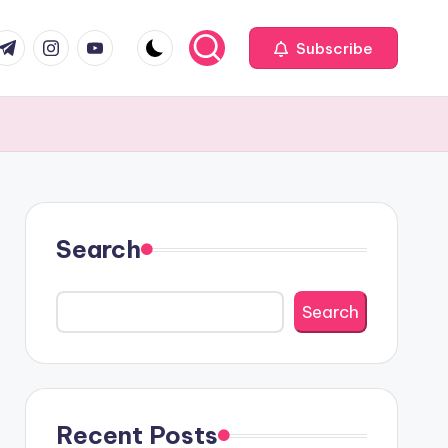
com
r.com
.me
instagram.com
youtube.com
Subscribe
Search
Search
Recent Posts