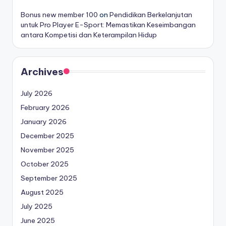
Bonus new member 100
on
Pendidikan Berkelanjutan
untuk Pro Player E-Sport: Memastikan Keseimbangan
antara Kompetisi dan Keterampilan Hidup
Archives
July 2026
February 2026
January 2026
December 2025
November 2025
October 2025
September 2025
August 2025
July 2025
June 2025