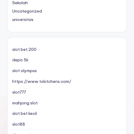
Sekolah
Uncategorized
universitas
slot bet 200
depo 5k
slot olympus
https://www.txkitchens.com/
slot777
mahjong slot
slot bet kecil
slot88