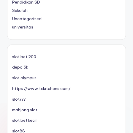
Pendidikan SD
Sekolah
Uncategorized
universitas
slot bet 200
depo 5k
slot olympus
https://www.txkitchens.com/
slot777
mahjong slot
slot bet kecil
slot88