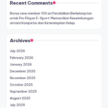
Recent Comments
Bonus new member 100
on
Pendidikan Berkelanjutan
untuk Pro Player E-Sport: Memastikan Keseimbangan
antara Kompetisi dan Keterampilan Hidup
Archives
July 2026
February 2026
January 2026
December 2025
November 2025
October 2025
September 2025
August 2025
July 2025