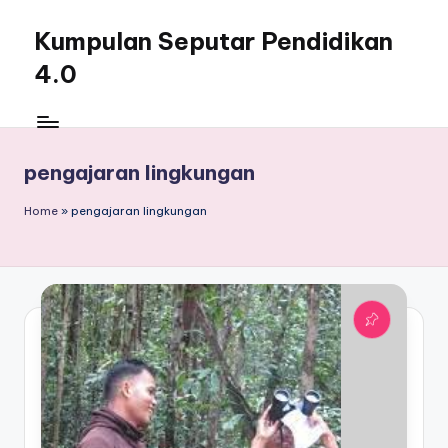
Kumpulan Seputar Pendidikan
Skip
to
4.0
content
pengajaran lingkungan
Home
»
pengajaran lingkungan