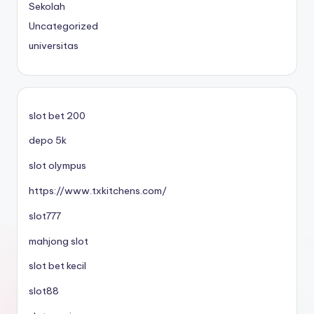
Sekolah
Uncategorized
universitas
slot bet 200
depo 5k
slot olympus
https://www.txkitchens.com/
slot777
mahjong slot
slot bet kecil
slot88