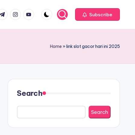
com
r.com
.me
instagram.com
youtube.com
Subscribe
Home
»
link slot gacor hari ini 2025
Search
Search