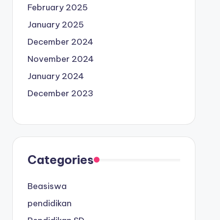
February 2025
January 2025
December 2024
November 2024
January 2024
December 2023
Categories
Beasiswa
pendidikan