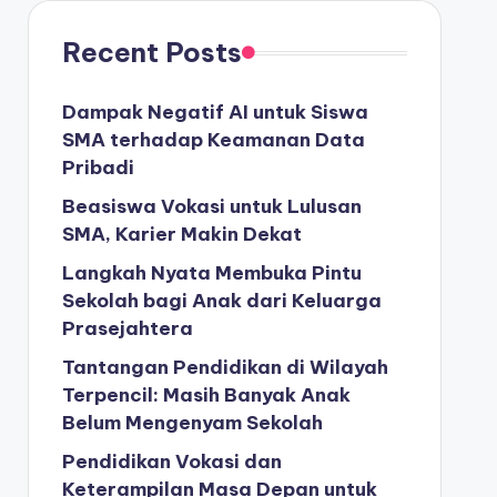
Recent Posts
Dampak Negatif AI untuk Siswa
SMA terhadap Keamanan Data
Pribadi
Beasiswa Vokasi untuk Lulusan
SMA, Karier Makin Dekat
Langkah Nyata Membuka Pintu
Sekolah bagi Anak dari Keluarga
Prasejahtera
Tantangan Pendidikan di Wilayah
Terpencil: Masih Banyak Anak
Belum Mengenyam Sekolah
Pendidikan Vokasi dan
Keterampilan Masa Depan untuk