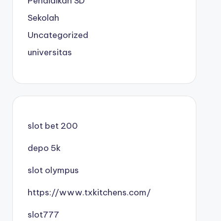
Pendidikan SD
Sekolah
Uncategorized
universitas
slot bet 200
depo 5k
slot olympus
https://www.txkitchens.com/
slot777