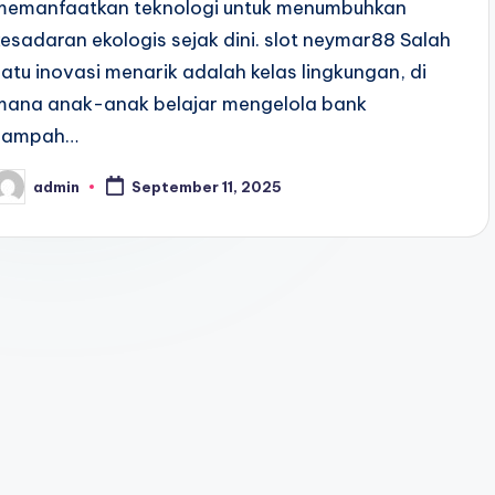
memanfaatkan teknologi untuk menumbuhkan
kesadaran ekologis sejak dini. slot neymar88 Salah
satu inovasi menarik adalah kelas lingkungan, di
mana anak-anak belajar mengelola bank
sampah…
admin
September 11, 2025
osted
y