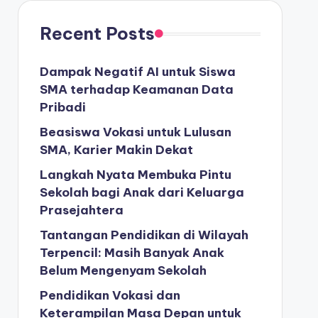
Recent Posts
Dampak Negatif AI untuk Siswa
SMA terhadap Keamanan Data
Pribadi
Beasiswa Vokasi untuk Lulusan
SMA, Karier Makin Dekat
Langkah Nyata Membuka Pintu
Sekolah bagi Anak dari Keluarga
Prasejahtera
Tantangan Pendidikan di Wilayah
Terpencil: Masih Banyak Anak
Belum Mengenyam Sekolah
Pendidikan Vokasi dan
Keterampilan Masa Depan untuk