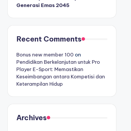
Generasi Emas 2045
Recent Comments
Bonus new member 100
on
Pendidikan Berkelanjutan untuk Pro
Player E-Sport: Memastikan
Keseimbangan antara Kompetisi dan
Keterampilan Hidup
Archives