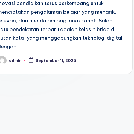
Inovasi pendidikan terus berkembang untuk
menciptakan pengalaman belajar yang menarik,
relevan, dan mendalam bagi anak-anak. Salah
satu pendekatan terbaru adalah kelas hibrida di
hutan kota, yang menggabungkan teknologi digital
dengan…
admin
September 11, 2025
osted
y