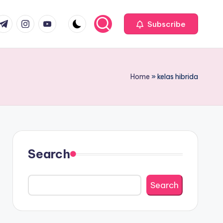
com
r.com
.me
instagram.com
youtube.com
Subscribe
Home
»
kelas hibrida
Search
Search