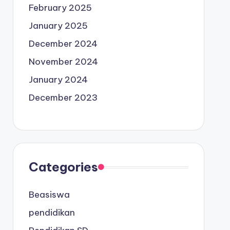
February 2025
January 2025
December 2024
November 2024
January 2024
December 2023
Categories
Beasiswa
pendidikan