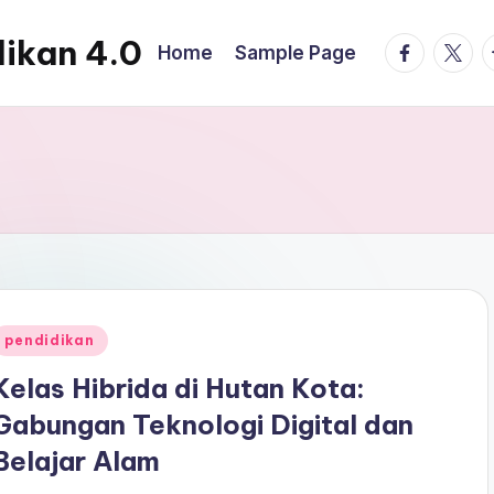
ikan 4.0
facebook.
twitte
t
Home
Sample Page
Posted
pendidikan
n
Kelas Hibrida di Hutan Kota:
Gabungan Teknologi Digital dan
Belajar Alam