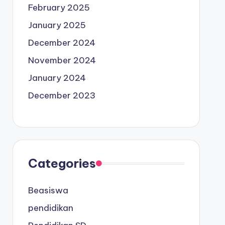
February 2025
January 2025
December 2024
November 2024
January 2024
December 2023
Categories
Beasiswa
pendidikan