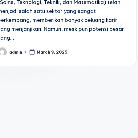
(Sains, Teknologi, Teknik, dan Matematika) telah
menjadi salah satu sektor yang sangat
berkembang, memberikan banyak peluang karir
yang menjanjikan. Namun, meskipun potensi besar
yang…
admin
March 9, 2025
osted
y