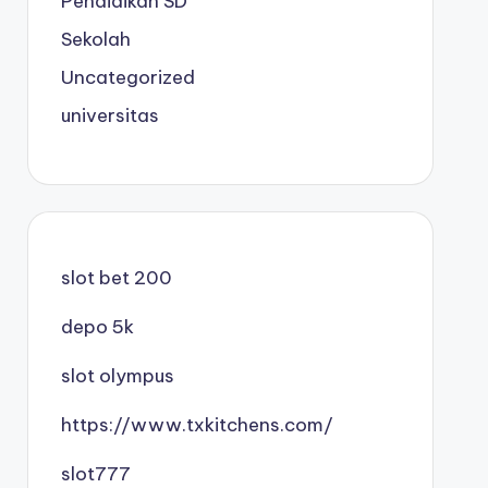
Pendidikan SD
Sekolah
Uncategorized
universitas
slot bet 200
depo 5k
slot olympus
https://www.txkitchens.com/
slot777