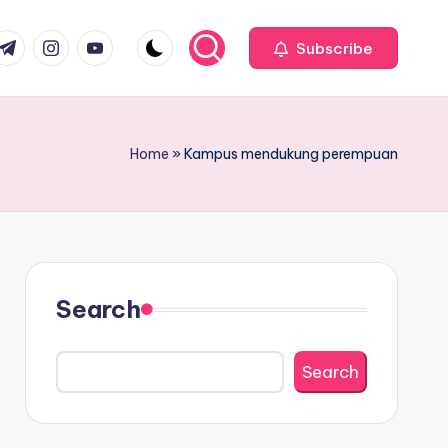
com
r.com
.me
instagram.com
youtube.com
Subscribe
Home
»
Kampus mendukung perempuan
Search
Search