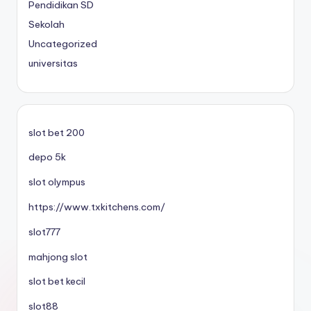
Pendidikan SD
Sekolah
Uncategorized
universitas
slot bet 200
depo 5k
slot olympus
https://www.txkitchens.com/
slot777
mahjong slot
slot bet kecil
slot88