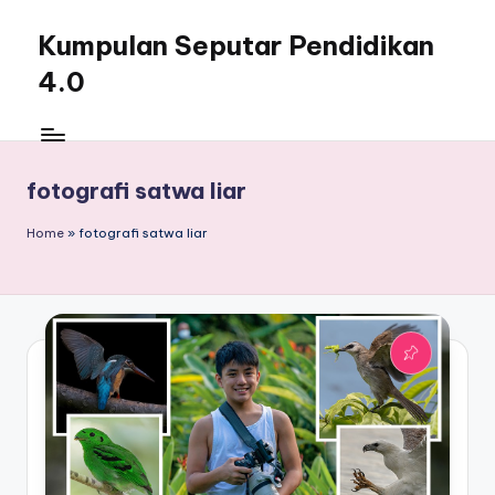
Kumpulan Seputar Pendidikan
Skip
to
4.0
content
fotografi satwa liar
Home
»
fotografi satwa liar