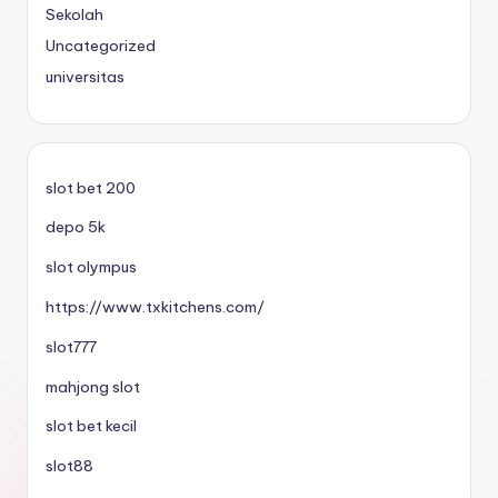
Sekolah
Uncategorized
universitas
slot bet 200
depo 5k
slot olympus
https://www.txkitchens.com/
slot777
mahjong slot
slot bet kecil
slot88