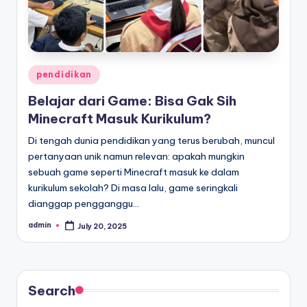
Posted
pendidikan
in
Belajar dari Game: Bisa Gak Sih
Minecraft Masuk Kurikulum?
Di tengah dunia pendidikan yang terus berubah, muncul
pertanyaan unik namun relevan: apakah mungkin
sebuah game seperti Minecraft masuk ke dalam
kurikulum sekolah? Di masa lalu, game seringkali
dianggap pengganggu…
admin
July 20, 2025
Posted
by
Search