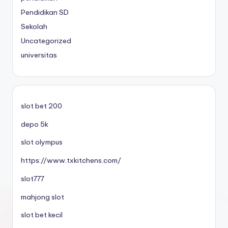
Pendidikan SD
Sekolah
Uncategorized
universitas
slot bet 200
depo 5k
slot olympus
https://www.txkitchens.com/
slot777
mahjong slot
slot bet kecil