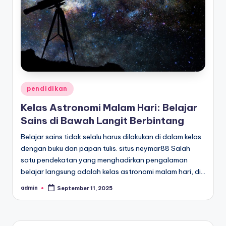
Posted
pendidikan
in
Kelas Astronomi Malam Hari: Belajar
Sains di Bawah Langit Berbintang
Belajar sains tidak selalu harus dilakukan di dalam kelas
dengan buku dan papan tulis. situs neymar88 Salah
satu pendekatan yang menghadirkan pengalaman
belajar langsung adalah kelas astronomi malam hari, di…
admin
September 11, 2025
Posted
by