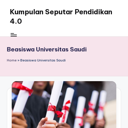
Kumpulan Seputar Pendidikan
Skip
to
4.0
content
Beasiswa Universitas Saudi
Home
»
Beasiswa Universitas Saudi