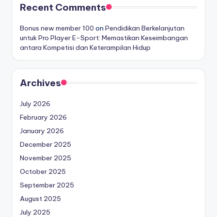
Recent Comments
Bonus new member 100
on
Pendidikan Berkelanjutan
untuk Pro Player E-Sport: Memastikan Keseimbangan
antara Kompetisi dan Keterampilan Hidup
Archives
July 2026
February 2026
January 2026
December 2025
November 2025
October 2025
September 2025
August 2025
July 2025