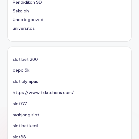
Pendidikan SD
Sekolah
Uncategorized
universitas
slot bet 200
depo 5k
slot olympus
https://www.txkitchens.com/
slot777
mahjong slot
slot bet kecil
slot88