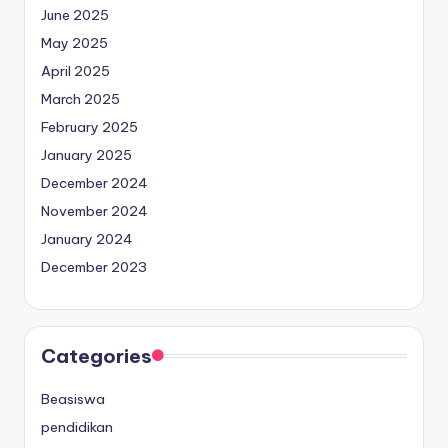
June 2025
May 2025
April 2025
March 2025
February 2025
January 2025
December 2024
November 2024
January 2024
December 2023
Categories
Beasiswa
pendidikan