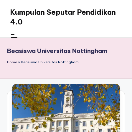
Kumpulan Seputar Pendidikan
Skip
to
4.0
content
Beasiswa Universitas Nottingham
Home
»
Beasiswa Universitas Nottingham