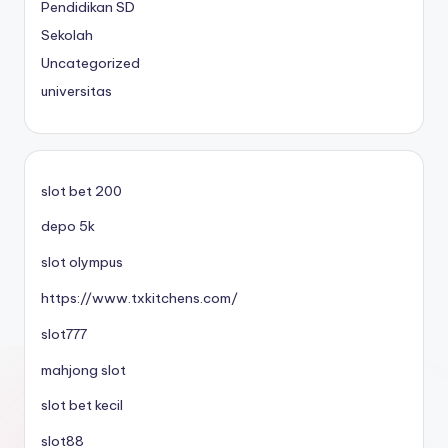
Pendidikan SD
Sekolah
Uncategorized
universitas
slot bet 200
depo 5k
slot olympus
https://www.txkitchens.com/
slot777
mahjong slot
slot bet kecil
slot88